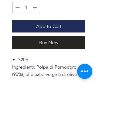
Add to Cart
Buy Now
320g
Ingredienti: Polpa di Pomodoro
(90%), olio extra vergine di oliva
Ravece, melanzane, peperoni, aglio,
basilico e sale.
Conservare in un luogo fresco e
asciutto, dopo l’apertura conservare
Related products
in frigo.
Il prodotto non contiene
conservanti e coloranti.
Novità