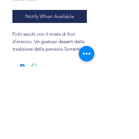
Notify When Available
Fichi secchi con il miele di fiori
d’arancio. Un gustoso dessert della
tradizione della penisola Sorrentina,
realizzato con eccellenti ingredienti
di produzione locale: i fichi ed il
miele. I fichi freschi una volta
essiccati naturalmente al sole, si
Related products
cospargono di miele e si
conservano in barattoli di vetro
insieme a semi di finocchietto,
Novità
scorze di arancia candita, foglie di
alloro ed essenza di anice. I fichi
secchi della linea Conserve Gentile
vengono preparati artigianalmente
con la solita cura e dedizione che