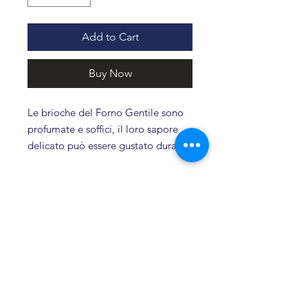
Add to Cart
Buy Now
Le brioche del Forno Gentile sono
profumate e soffici, il loro sapore
delicato può essere gustato durante
una sana prima colazione o insieme
al gelato, per una merenda golosa.
La selezionata vaniglia, con cui
sono impreziosite, rende questo
Related products
piccolo dolce indimenticabile già al
primo assaggio.
Shelf-life: 60 giorni
Novità