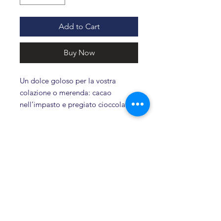
Add to Cart
Buy Now
Un dolce goloso per la vostra
colazione o merenda: cacao
nell’impasto e pregiato cioccolato
con sentori di caramello al suo
interno.
Shelf-life: 3 mesi
Related products
Novità