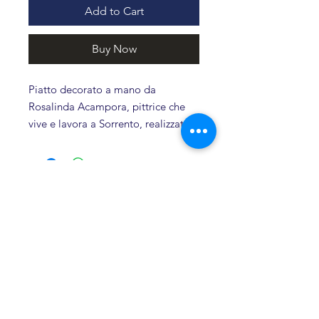
Add to Cart
Buy Now
Piatto decorato a mano da
Rosalinda Acampora, pittrice che
vive e lavora a Sorrento, realizzato
in esclusiva per Gentile Gragnano.
Ogni pezzo è unico, creato con
materiali di alta qualità e
Related products
impreziosito da un disegno ispirato
alle albicocche del Vesuvio, le
stesse che vengono lavorate da
Novità
Mamma Maria nelle Conserve
Gentile e che arricchiscono il
Panettone all’albicocca del Forno
Gentile.