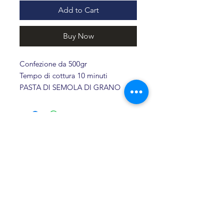
Add to Cart
Buy Now
Confezione da 500gr
Tempo di cottura 10 minuti
PASTA DI SEMOLA DI GRANO
DURO Ingredienti: semola di
GRANO duro, acqua. Conservare in
luogo fresco e asciutto.
Related products
Novità